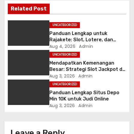
v
Related Post
i
UNCATEGORIZED
g
Panduan Lengkap untuk
Rajakete: Slot, Lotere, dan
a
Lebih
Aug 4, 2026
Admin
t
UNCATEGORIZED
Mendapatkan Kemenangan
i
Besar: Strategi Slot Jackpot di
Kasino Online
Aug 3, 2026
Admin
o
UNCATEGORIZED
n
Panduan Lengkap Situs Depo
Min 10K untuk Judi Online
Aug 3, 2026
Admin
Leave a Reply