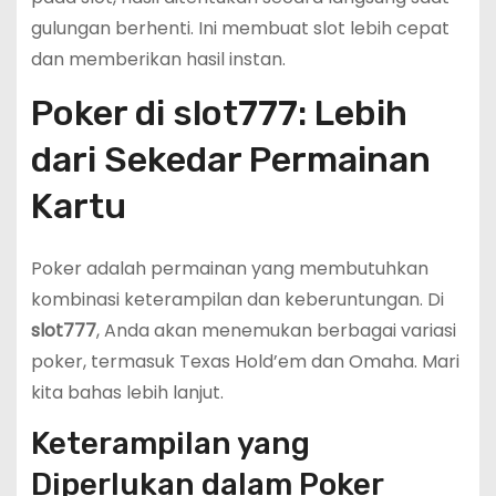
gulungan berhenti. Ini membuat slot lebih cepat
dan memberikan hasil instan.
Poker di slot777: Lebih
dari Sekedar Permainan
Kartu
Poker adalah permainan yang membutuhkan
kombinasi keterampilan dan keberuntungan. Di
slot777
, Anda akan menemukan berbagai variasi
poker, termasuk Texas Hold’em dan Omaha. Mari
kita bahas lebih lanjut.
Keterampilan yang
Diperlukan dalam Poker