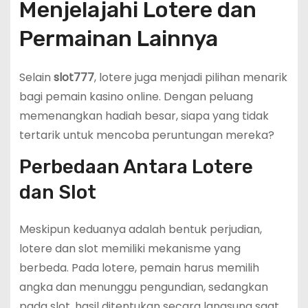
Menjelajahi Lotere dan
Permainan Lainnya
Selain
slot777
, lotere juga menjadi pilihan menarik
bagi pemain kasino online. Dengan peluang
memenangkan hadiah besar, siapa yang tidak
tertarik untuk mencoba peruntungan mereka?
Perbedaan Antara Lotere
dan Slot
Meskipun keduanya adalah bentuk perjudian,
lotere dan slot memiliki mekanisme yang
berbeda. Pada lotere, pemain harus memilih
angka dan menunggu pengundian, sedangkan
pada slot, hasil ditentukan secara langsung saat