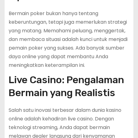
Bermain poker bukan hanya tentang
keberuntungan, tetapi juga memerlukan strategi
yang matang. Memahami peluang, menggertak,
dan membaca situasi adalah kunci untuk menjadi
pemain poker yang sukses. Ada banyak sumber
daya online yang dapat membantu Anda
meningkatkan keterampilan ini.
Live Casino: Pengalaman
Bermain yang Realistis
Salah satu inovasi terbesar dalam dunia kasino
online adalah kehadiran live casino. Dengan
teknologi streaming, Anda dapat bermain
melawan dealer langsung dari kenyamanan