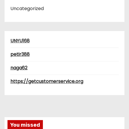
Uncategorized
UNYU168
petir388
naga62
https://getcustomerservice.org
You missed