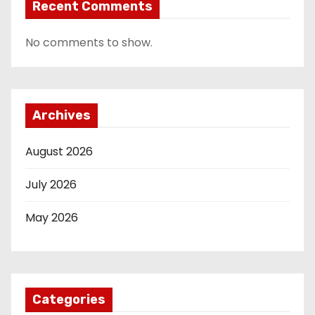
Recent Comments
No comments to show.
Archives
August 2026
July 2026
May 2026
Categories