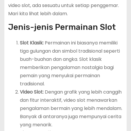
video slot, ada sesuatu untuk setiap penggemar.
Mari kita lihat lebih dalam.
Jenis-jenis Permainan Slot
Slot Klasik:
Permainan ini biasanya memiliki
tiga gulungan dan simbol tradisional seperti
buah-buahan dan angka. Slot klasik
memberikan pengalaman nostalgia bagi
pemain yang menyukai permainan
tradisional.
Video Slot:
Dengan grafik yang lebih canggih
dan fitur interaktif, video slot menawarkan
pengalaman bermain yang lebih mendalam.
Banyak di antaranya juga mempunyai cerita
yang menarik.