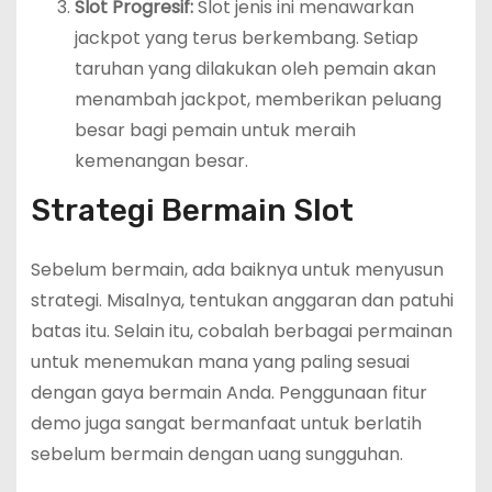
Slot Progresif:
Slot jenis ini menawarkan
jackpot yang terus berkembang. Setiap
taruhan yang dilakukan oleh pemain akan
menambah jackpot, memberikan peluang
besar bagi pemain untuk meraih
kemenangan besar.
Strategi Bermain Slot
Sebelum bermain, ada baiknya untuk menyusun
strategi. Misalnya, tentukan anggaran dan patuhi
batas itu. Selain itu, cobalah berbagai permainan
untuk menemukan mana yang paling sesuai
dengan gaya bermain Anda. Penggunaan fitur
demo juga sangat bermanfaat untuk berlatih
sebelum bermain dengan uang sungguhan.