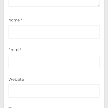
Name
*
Email
*
Website